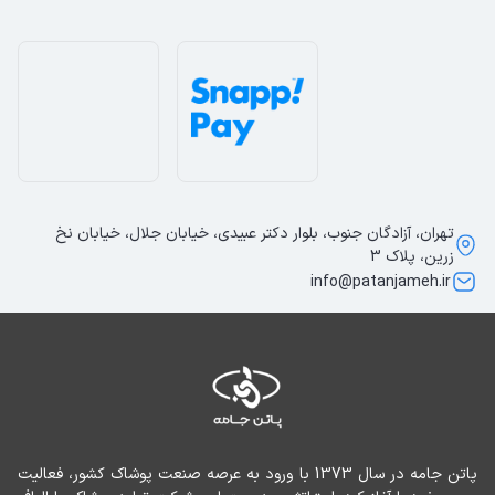
یقه برگردان این پیراهن، به آن جلوه‌ای کلاسیک و رسمی
می‌بخشد. همچنین قواره معمولی آن برای انواع فرم بدن مناسب
بوده و به راحتی با شلوار جین، کتان یا پارچه‌ای ست می‌شود.
3. مناسب استفاده روزمره و نیمه‌رسمی
این پیراهن انتخابی عالی برای استفاده در محل کار، دانشگاه،
قرارهای دوستانه و حتی زیر کت در استایل‌های رسمی‌تر است.
ظاهر ساده و شیک آن باعث شده که در هر موقعیتی قابل
استفاده باشد.
تهران، آزادگان جنوب، بلوار دکتر عبیدی، خیابان جلال، خیابان نخ
نکاتی برای استایل کردن پیراهن پشمی مردانه
زرین، پلاک 3
info@patanjameh.ir
برای یک استایل نیمه‌رسمی، می‌توانید این پیراهن را با یک شلوار
پارچه‌ای و کفش کلاسیک بپوشید. اگر به دنبال یک استایل
اسپرت‌تر هستید، ترکیب آن با شلوار جین تیره و اسنیکرز سفید
پیشنهاد مناسبی است. همچنین می‌توانید از این پیراهن
به‌عنوان لایه‌ میانی زیر کت پاییزی یا ژاکت استفاده کنید.
پاتن جامه در سال 1373 با ورود به عرصه صنعت پوشاک کشور، فعالیت 