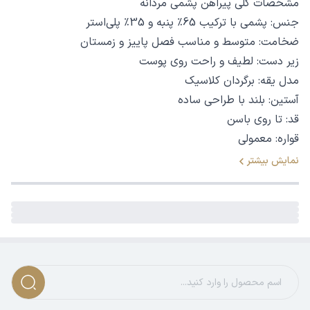
مشخصات کلی پیراهن پشمی مردانه
جنس: پشمی با ترکیب 65٪ پنبه و 35٪ پلی‌استر
ضخامت: متوسط و مناسب فصل پاییز و زمستان
زیر دست: لطیف و راحت روی پوست
مدل یقه: برگردان کلاسیک
آستین: بلند با طراحی ساده
قد: تا روی باسن
قواره: معمولی
ویژگی‌های منحصربه‌فرد این پیراهن
نمایش بیشتر
1. گرما و راحتی در یک لباس
این پیراهن به لطف استفاده از پارچه پشمی با درصد بالای پنبه،
نه‌تنها گرمای مناسبی را برای روزهای خنک فراهم می‌کند، بلکه
حس لطافت و راحتی را نیز به پوست منتقل می‌کند. ترکیب پنبه
و پلی‌استر باعث تنفس‌پذیری بهتر شده و تعریق را کاهش
می‌دهد.
2. طراحی کلاسیک و همه‌پسند