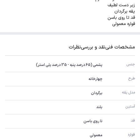
زیر دست لطیف
یقه برگردان
قد تا روی باسن
قواره معمولی
مشخصات فنی
نقد و بررسی
نظرات
جنس
پشمی (65 درصد پنبه - 35 درصد پلی استر)
طرح
چهارخانه
مدل یقه
برگردان
آستین
بلند
قد
تا روی باسن
قواره
معمولی