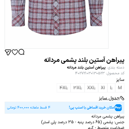
پیراهن آستین بلند پشمی مردانه
دسته بندی
:
پیراهن آستین بلند مردانه
کد محصول
:
402721030130523
سایز
4XL
3XL
XXL
Xl
L
M
جدول سایز
امکان خرید اقساطی با اسنپ پی!
4 قسط ماهانه
400,000
تومانی
پیراهن پشمی مردانه
جنس: پشمی (65 درصد پنبه - 35 درصد پلی استر)
ضخامت متوسط - گرم