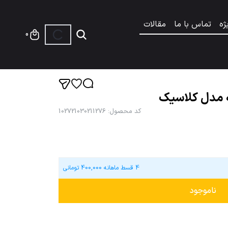
ژه
تماس با ما
مقالات
0
ه مدل کلاسیک
کد محصول
:
102721030211276
4 قسط ماهانه
400,000
تومانی
ناموجود