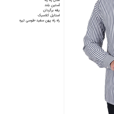
مدل راه راه
آستین بلند
یقه برگردان
استایل کلاسیک
راه راه پهن سفید-طوسی تیره