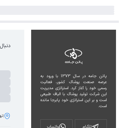
دنبال
پاتن جامه در سال 1373 با ورود به 
عرصه صنعت پوشاک کشور، فعالیت 
رسمی خود را آغاز کرد. استراتژی مدیریت 
این شرکت تولید پوشاک با الیاف طبیعی 
است و بر این استراتژی خود پابرجا مانده 
است.
تهر
تلگرام
واتساپ