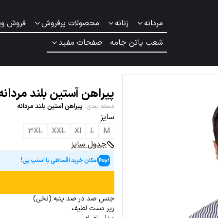
مردانه
زنانه
محصولات پرفروش
فروش وی
شعب پاتن جامه
صفحات مفید
پیراهن آستین بلند مردان
دسته بندی
:
پیراهن آستین بلند مردانه
سایز
3XL
XXL
Xl
L
M
جدول سایز
امکان خرید اقساطی با اسنپ پی!
جنس صد در صد پنبه (نخی)
زیر دست لطیف