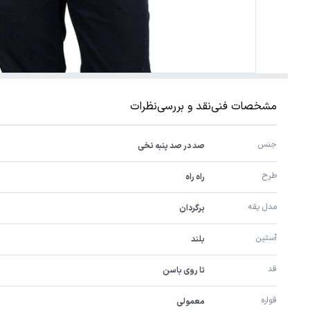
مشخصات فنی
نقد و بررسی
نظرات
جنس
صد در صد پنبه نخی
طرح
راه راه
مدل یقه
برگردان
آستین
بلند
قد
تا روی باسن
قواره
معمولی