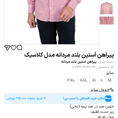
پیراهن آستین بلند مردانه مدل کلاسیک
دسته بندی
:
پیراهن آستین بلند مردانه
کد محصول
:
102721030211192
سایز
3XL
XXL
Xl
L
M
جدول سایز
امکان خرید اقساطی با اسنپ پی!
4 قسط ماهانه
351,000
تومانی
جنس صد در صد پنبه (نخی)
زیر دست لطیف
مدل راه راه