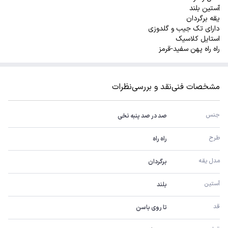
آستین بلند
یقه برگردان
دارای تک جیب و گلدوزی
استایل کلاسیک
راه راه پهن سفید-قرمز
مشخصات فنی
نقد و بررسی
نظرات
جنس
صد در صد پنبه نخی
طرح
راه راه
مدل یقه
برگردان
آستین
بلند
قد
تا روی باسن