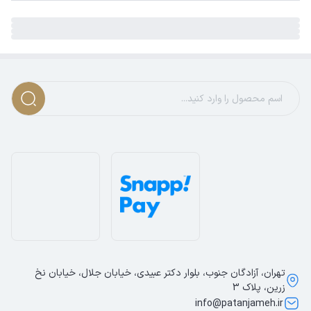
تهران، آزادگان جنوب، بلوار دکتر عبیدی، خیابان جلال، خیابان نخ
زرین، پلاک 3
info@patanjameh.ir