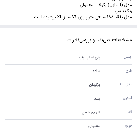
مدل (استایل) رگولار - معمولی
رنگ یاسی
مدل با قد 186 سانتی متر و وزن 71 سایز XL پوشیده است.
مشخصات فنی
نقد و بررسی
نظرات
جنس
پلی استر - پنبه
طرح
ساده
مدل یقه
برگردان
آستین
بلند
قد
تا روی باسن
قواره
معمولی