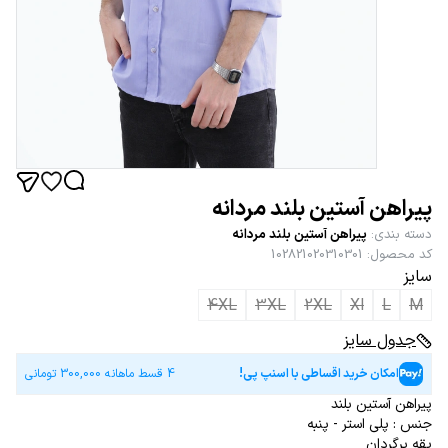
پیراهن آستین بلند مردانه
دسته بندی
:
پیراهن آستین بلند مردانه
کد محصول
:
102821020310301
سایز
4XL
3XL
2XL
Xl
L
M
جدول سایز
امکان خرید اقساطی با اسنپ پی!
4 قسط ماهانه
300,000
تومانی
پیراهن آستین بلند
جنس : پلی استر - پنبه
یقه برگردان