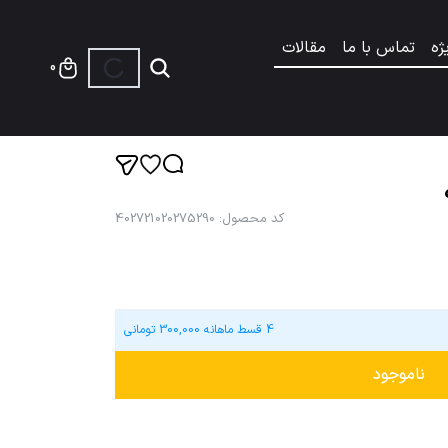
ژه
تماس با ما
مقالات
0
کد محصول
:
402721020275290
4 قسط ماهانه
300,000
تومانی
ناموجود