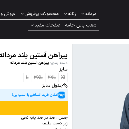
مردانه
زنانه
محصولات پرفروش
فروش وی
شعب پاتن جامه
صفحات مفید
پیراهن آستین بلند مردانه
دسته بندی
:
پیراهن آستین بلند مردانه
سایز
L
3XL
2XL
Xl
جدول سایز
امکان خرید اقساطی با اسنپ پی!
جنس : صد در صد پنبه نخی
زیر دست لطیف