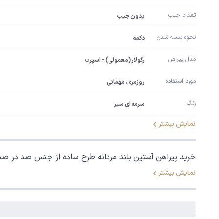
تعداد جیب
بدون جیب
نحوه بسته شدن
دکمه
مدل پیراهن
رگولار (معمولی) - اسپرت
مورد استفاده
روزمره ، مهمانی
رنگ
سرمه ای سیر
نمایش بیشتر
خرید پیراهن آستین بلند مردانه طرح ساده از جنس صد در صد پنبه نخی ، پیراهن نخی با زیر دست لطیف ، بدون جیب ، یقه برگردان دکمه دا
نمایش بیشتر