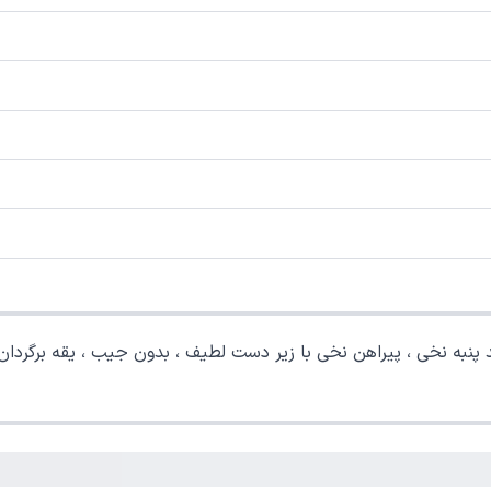
ر ، مدل رگولار معمولی.