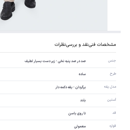
مشخصات فنی
نقد و بررسی
نظرات
جنس
صد در صد پنبه نخی - زیر دست بسیار لطیف
طرح
ساده
مدل یقه
برگردان - یقه دکمه دار
آستین
بلند
قد
تا روی باسن
قواره
معمولی