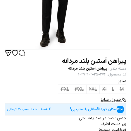
پیراهن آستین بلند مردانه
دسته بندی
:
پیراهن آستین بلند مردانه
کد محصول
:
102721020250276
سایز
4XL
3XL
2XL
Xl
L
M
جدول سایز
امکان خرید اقساطی با اسنپ پی!
4 قسط ماهانه
300,000
تومانی
جنس : صد در صد پنبه نخی
زیر دست لطیف
ضخامت متوسط