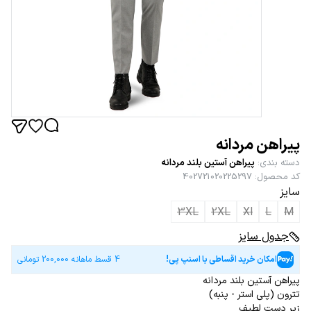
پیراهن مردانه
دسته بندی
:
پیراهن آستین بلند مردانه
کد محصول
:
402721020225297
سایز
3XL
2XL
Xl
L
M
جدول سایز
امکان خرید اقساطی با اسنپ پی!
4 قسط ماهانه
200,000
تومانی
پیراهن آستین بلند مردانه
تترون (پلی استر - پنبه)
زیر دست لطیف