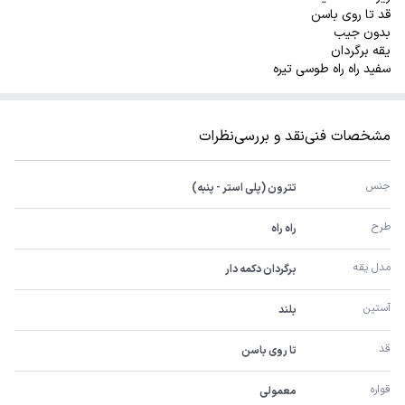
قد تا روی باسن
بدون جیب
یقه برگردان
سفید راه راه طوسی تیره
مشخصات فنی
نقد و بررسی
نظرات
جنس
تترون (پلی استر - پنبه)
طرح
راه راه
مدل یقه
برگردان دکمه دار
آستین
بلند
قد
تا روی باسن
قواره
معمولی