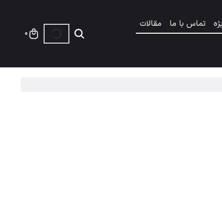
ژه
تماس با ما
مقالات
0
ه استایل آقایان می بخشد. این نوع پالتو با طراحی های متنوع و پا
 مختلف است.
 توصیه می شود.